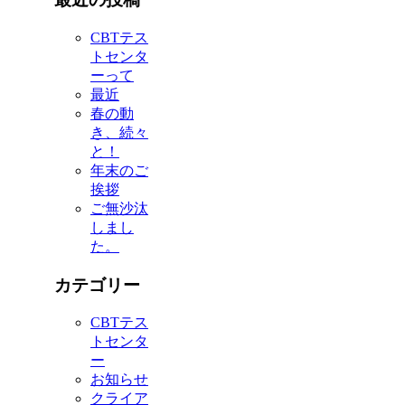
CBTテス
トセンタ
ーって
最近
春の動
き、続々
と！
年末のご
挨拶
ご無沙汰
しまし
た。
カテゴリー
CBTテス
トセンタ
ー
お知らせ
クライア