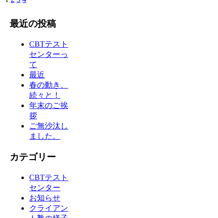
最近の投稿
CBTテスト
センターっ
て
最近
春の動き、
続々と！
年末のご挨
拶
ご無沙汰し
ました。
カテゴリー
CBTテスト
センター
お知らせ
クライアン