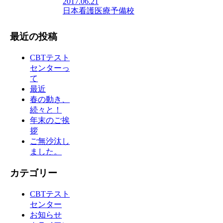
2017.06.21
日本看護医療予備校
最近の投稿
CBTテスト
センターっ
て
最近
春の動き、
続々と！
年末のご挨
拶
ご無沙汰し
ました。
カテゴリー
CBTテスト
センター
お知らせ