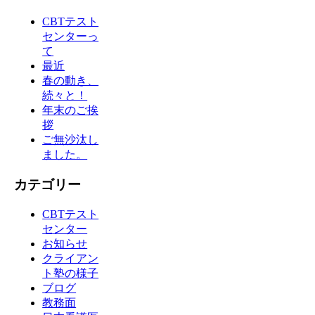
CBTテスト
センターっ
て
最近
春の動き、
続々と！
年末のご挨
拶
ご無沙汰し
ました。
カテゴリー
CBTテスト
センター
お知らせ
クライアン
ト塾の様子
ブログ
教務面