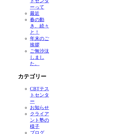
トセンタ
ーって
最近
春の動
き、続々
と！
年末のご
挨拶
ご無沙汰
しまし
た。
カテゴリー
CBTテス
トセンタ
ー
お知らせ
クライア
ント塾の
様子
ブログ