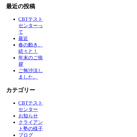
最近の投稿
CBTテスト
センターっ
て
最近
春の動き、
続々と！
年末のご挨
拶
ご無沙汰し
ました。
カテゴリー
CBTテスト
センター
お知らせ
クライアン
ト塾の様子
ブログ