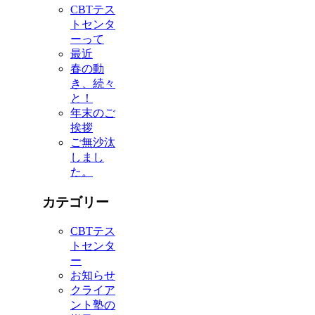
CBTテス
トセンタ
ーって
最近
春の動
き、続々
と！
年末のご
挨拶
ご無沙汰
しまし
た。
カテゴリー
CBTテス
トセンタ
ー
お知らせ
クライア
ント塾の