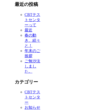
最近の投稿
CBTテス
トセンタ
ーって
最近
春の動
き、続々
と！
年末のご
挨拶
ご無沙汰
しまし
た。
カテゴリー
CBTテス
トセンタ
ー
お知らせ