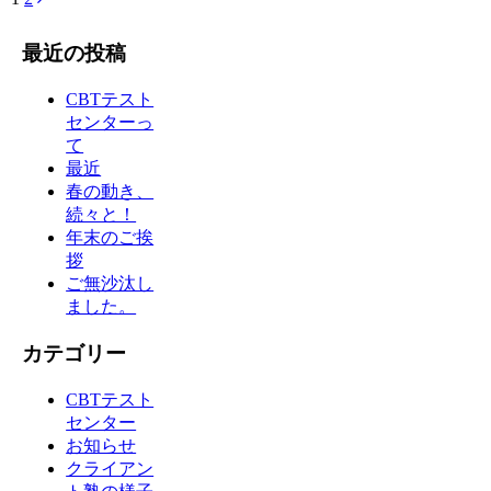
最近の投稿
CBTテスト
センターっ
て
最近
春の動き、
続々と！
年末のご挨
拶
ご無沙汰し
ました。
カテゴリー
CBTテスト
センター
お知らせ
クライアン