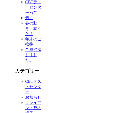
CBTテス
トセンタ
ーって
最近
春の動
き、続々
と！
年末のご
挨拶
ご無沙汰
しまし
た。
カテゴリー
CBTテス
トセンタ
ー
お知らせ
クライア
ント塾の